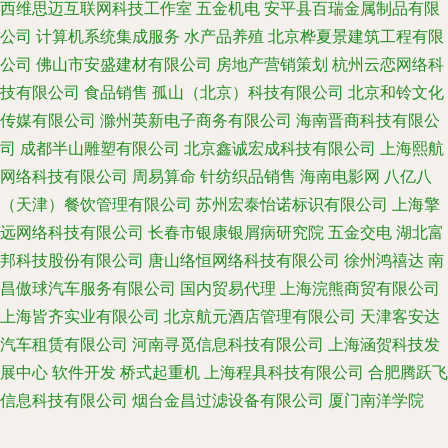
西维思迈互联网科技工作室
五金机电
安平县百瑞金属制品有限
公司
计算机系统集成服务
水产品养殖
北京桦夏景建筑工程有限
公司
佛山市安盛建材有限公司
房地产营销策划
杭州云恋网络科
技有限公司
食品销售
孤山（北京）科技有限公司
北京和铃文化
传媒有限公司
滁州英新电子商务有限公司
海南晋商科技有限公
司
成都半山雕塑有限公司
北京鑫诚宏成科技有限公司
上海熙航
网络科技有限公司
周易算命
针纺织品销售
海南电影网
八亿八
（天津）餐饮管理有限公司
苏州宏泰怡诺标识有限公司
上海擎
远网络科技有限公司
长春市银康银屑病研究院
五金交电
湖北富
邦科技股份有限公司
唐山络恒网络科技有限公司
徐州鸿禧达
南
昌傲球汽车服务有限公司
国内贸易代理
上海浣熊商贸有限公司
上海皆齐实业有限公司
北京航元酒店管理有限公司
天津客安达
汽车租赁有限公司
河南寻觅信息科技有限公司
上海涵贺科技发
展中心
软件开发
桥式起重机
上海程具科技有限公司
合肥腾跃飞
信息科技有限公司
烟台金昌过滤设备有限公司
厦门南洋学院